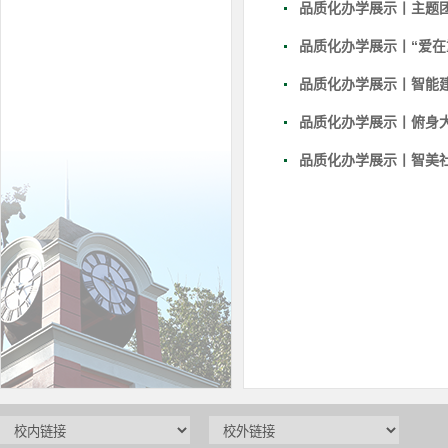
品质化办学展示丨​​主
品质化办学展示丨“爱在
品质化办学展示丨智能建
品质化办学展示丨俯身大
品质化办学展示丨智美社