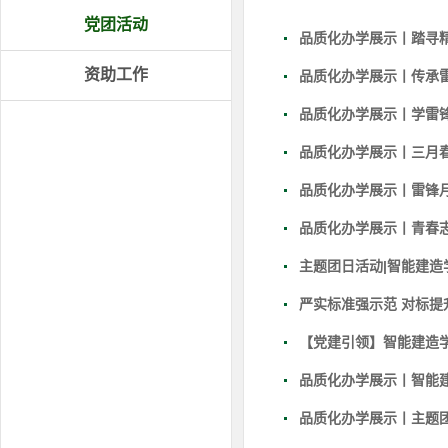
党团活动
品质化办学展示丨踏寻精
资助工作
品质化办学展示丨传承
品质化办学展示丨学雷锋
品质化办学展示丨三月春
品质化办学展示丨雷锋
品质化办学展示丨青春志
主题团日活动|智能建
严实标准强示范 对标
【党建引领】智能建造
品质化办学展示丨智能建
品质化办学展示丨主题团